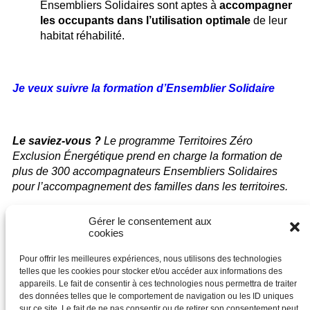
Ensembliers Solidaires sont aptes à
accompagner
les occupants dans l’utilisation optimale
de leur
habitat réhabilité.
Je veux suivre la formation d’Ensemblier Solidaire
Le saviez-vous ?
Le programme Territoires Zéro
Exclusion Énergétique prend en charge la formation de
plus de 300 accompagnateurs Ensembliers Solidaires
pour l’accompagnement des familles dans les territoires.
Gérer le consentement aux
cookies
Pour offrir les meilleures expériences, nous utilisons des technologies
telles que les cookies pour stocker et/ou accéder aux informations des
Questions sur le programme :
appareils. Le fait de consentir à ces technologies nous permettra de traiter
des données telles que le comportement de navigation ou les ID uniques
territoires@stopexclusionenergetique.org
sur ce site. Le fait de ne pas consentir ou de retirer son consentement peut