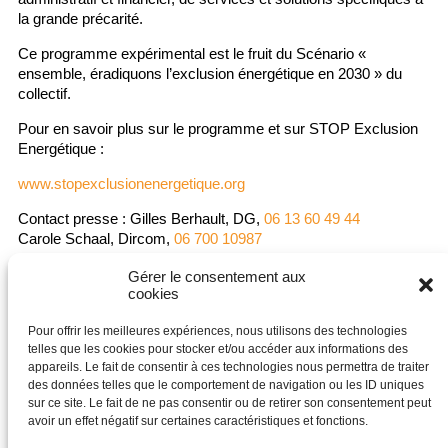
la grande précarité.
Ce programme expérimental est le fruit du Scénario «
ensemble, éradiquons l’exclusion énergétique en 2030 » du
collectif.
Pour en savoir plus sur le programme et sur STOP Exclusion
Energétique :
www.stopexclusionenergetique.org
Contact presse : Gilles Berhault, DG,
06 13 60 49 44
Carole Schaal, Dircom,
06 700 10987
carole.schaal@stopexclusionenergetique.org
Gérer le consentement aux
cookies
Pour offrir les meilleures expériences, nous utilisons des technologies
telles que les cookies pour stocker et/ou accéder aux informations des
Questions sur le programme :
appareils. Le fait de consentir à ces technologies nous permettra de traiter
des données telles que le comportement de navigation ou les ID uniques
territoires@stopexclusionenergetique.org
sur ce site. Le fait de ne pas consentir ou de retirer son consentement peut
avoir un effet négatif sur certaines caractéristiques et fonctions.
Questions sur la communication :